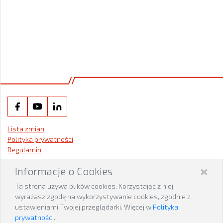
Lista zmian
Polityka prywatności
Regulamin
×
Centrala w Toruniu
Informacje o Cookies
ul. Chrobrego 64
Ta strona używa plików cookies. Korzystając z niej
87-100 Toruń
wyrażasz zgodę na wykorzystywanie cookies, zgodnie z
Wjazd do Centrali od ulicy Polnej
ustawieniami Twojej przeglądarki. Więcej w
Polityka
N 53°03’61.23” E 18°63’25.60”
prywatności
.